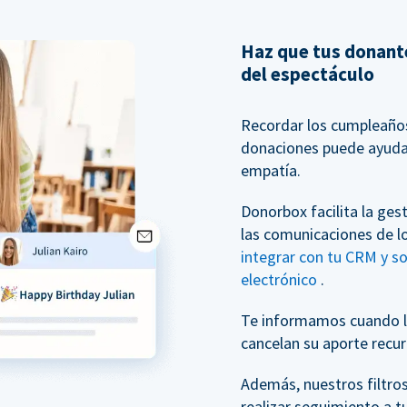
Haz que tus donante
del espectáculo
Recordar los cumpleaños 
donaciones puede ayudar
empatía.
Donorbox facilita la ges
las comunicaciones de l
integrar con tu CRM y s
electrónico
.
Te informamos cuando l
cancelan su aporte recur
Además, nuestros filtro
realizar seguimiento a t