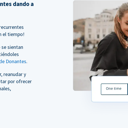
entes dando a
recurrentes
n el tiempo!
 se sientan
tiéndoles
 de Donantes
.
, reanudar y
tar por ofrecer
ales,