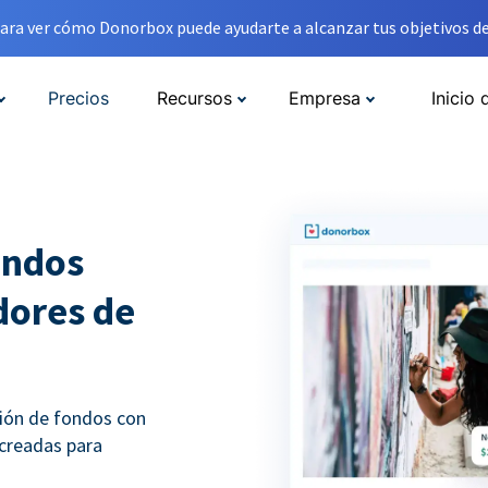
ara ver cómo Donorbox puede ayudarte a alcanzar tus objetivos de
Precios
Recursos
Empresa
Inicio 
ondos
adores de
ción de fondos con
 creadas para