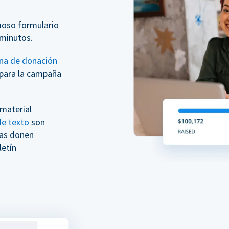
moso formulario
minutos.
na de donación
para la campaña
 material
e texto
son
nas donen
etín