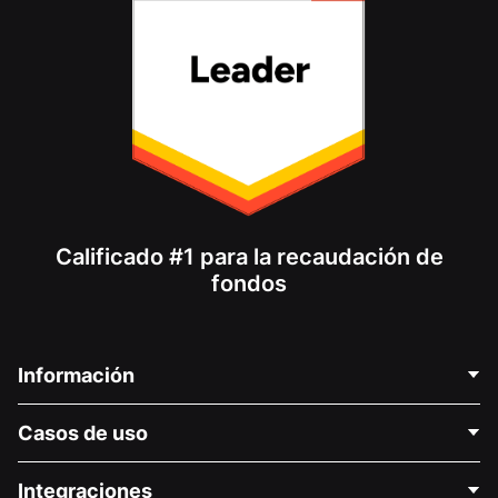
Calificado #1 para la recaudación de
fondos
Información
Contáctenos
Casos de uso
Acerca de nosotros
Blog
Recaudación de fondos para fines políticos
Integraciones