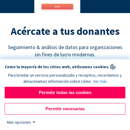
Acércate a tus donantes
Seguimiento & análisis de datos para organizaciones
sin fines de lucro modernas.
Como la mayoría de los sitios web, utilizamos cookies.
Para brindar un servicio personalizado y receptivo, recordamos y
almacenamos información sobre cómo
Ver más
Permitir todas las cookies
Google Analytics
Permitir necesarias
Descubre cuáles son los canales de recaudación de
fondos más efectivos y empieza a tomar decisiones
Mas opciones
de marketing basadas en datos concretos.