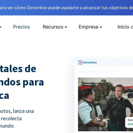
ara ver cómo Donorbox puede ayudarte a alcanzar tus objetivos de
Precios
Recursos
Empresa
Inicio 
tales de
ndos para
ica
utos, lanza una
recolecta
 mundo.