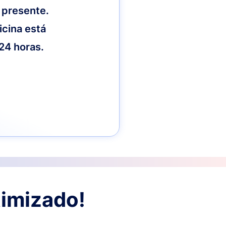
 presente.
icina está
 24 horas.
timizado!