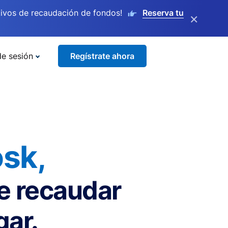
ivos de recaudación de fondos!
Reserva tu
×
de sesión
Regístrate ahora
sk,
de recaudar
gar.