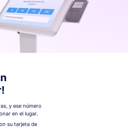
En
!
ras, y ese número
nar en el lugar.
on su tarjeta de