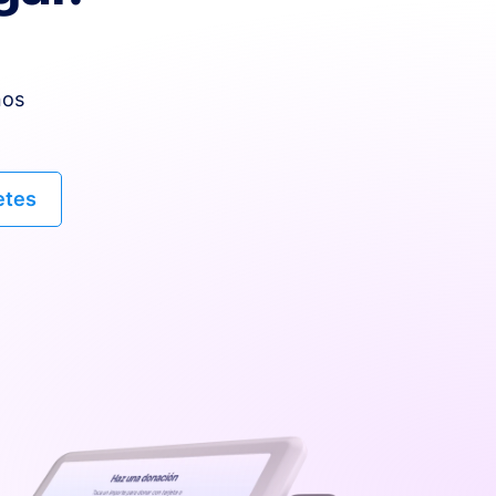
nos
etes