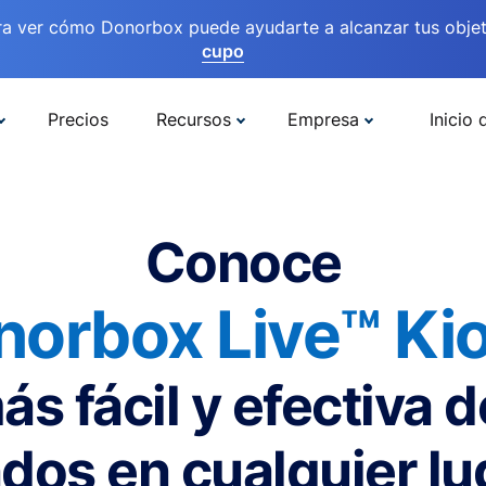
ra ver cómo Donorbox puede ayudarte a alcanzar tus objet
cupo
Precios
Recursos
Empresa
Inicio 
Conoce
norbox Live™ Kio
ás fácil y efectiva 
dos en cualquier lu