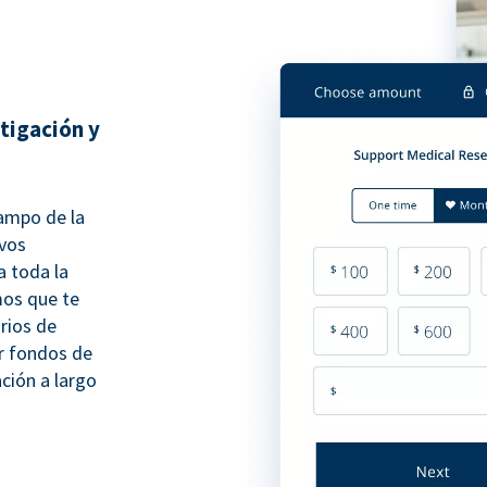
tigación y
campo de la
evos
 toda la
os que te
rios de
ir fondos de
ación a largo