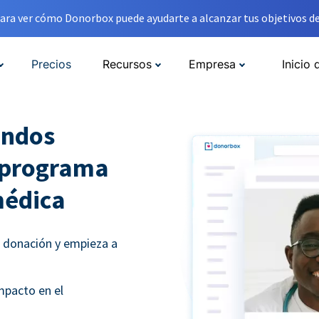
ara ver cómo Donorbox puede ayudarte a alcanzar tus objetivos de
Precios
Recursos
Empresa
Inicio 
ondos
u programa
médica
e donación y empieza a
mpacto en el