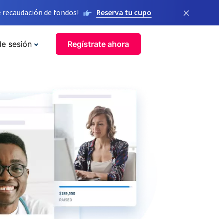
×
 recaudación de fondos!
Reserva tu cupo
de sesión
Regístrate ahora