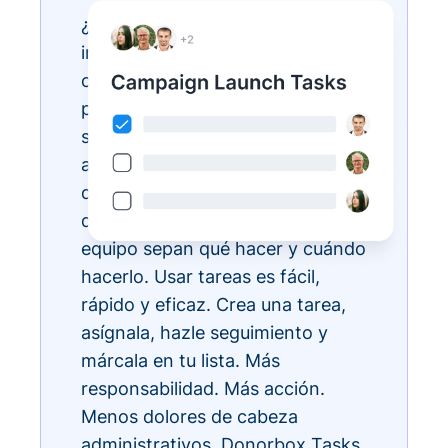
¿Tienes listas de tareas
interminables? Hazlas realidad
con Donorbox Tasks. Ahora
puedes organizar, priorizar y
simplificar todas tus tareas
administrativas diarias, todo
dentro del ecosistema CRM, para
que todos los miembros de tu
equipo sepan qué hacer y cuándo
hacerlo. Usar tareas es fácil,
rápido y eficaz. Crea una tarea,
asígnala, hazle seguimiento y
márcala en tu lista. Más
responsabilidad. Más acción.
Menos dolores de cabeza
administrativos. Donorbox Tasks