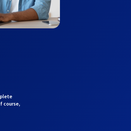
mplete
of course,