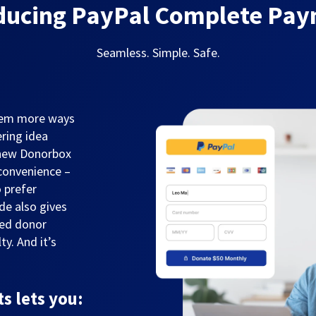
ducing PayPal Complete Pa
Seamless. Simple. Safe.
them more ways
ring idea
 new Donorbox
convenience –
 prefer
de also gives
sed donor
y. And it’s
 lets you: