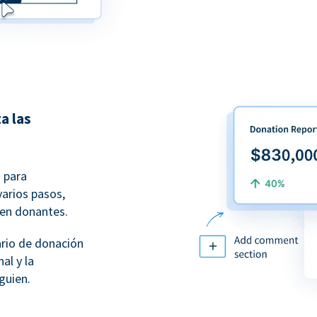
a las
 para
varios pasos,
 en donantes.
ario de donación
al y la
guien.