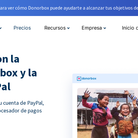
ara ver cómo Donorbox puede ayudarte a alcanzar tus objetivos de
Precios
Recursos
Empresa
Inicio 
n la
box y la
Pal
u cuenta de PayPal,
rocesador de pagos