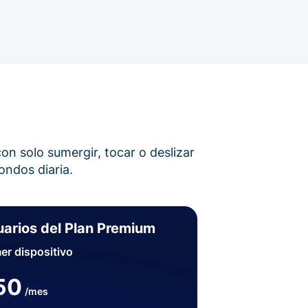
on solo sumergir, tocar o deslizar
ondos diaria.
arios del Plan Premium
er dispositivo
50
/mes