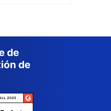
e de
tión de