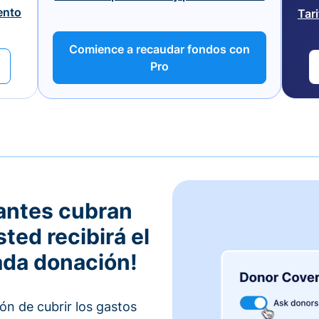
ento
Tar
Comience a recaudar fondos con
Pro
antes cubran
sted recibirá el
ada donación!
ón de cubrir los gastos