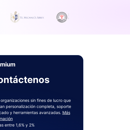
emium
ontáctenos
 organizaciones sin fines de lucro que
an personalización completa, soporte
cado y herramientas avanzadas.
Más
rmación
fas entre 1,6% y 2%