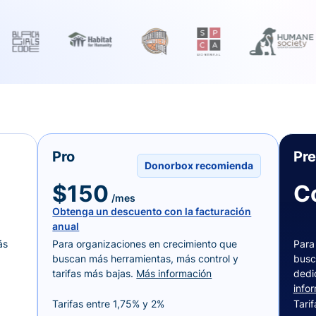
Pro
Pr
Donorbox recomienda
$150
C
/mes
Obtenga un descuento con la facturación
anual
ás
Para organizaciones en crecimiento que
Para
buscan más herramientas, más control y
busc
tarifas más bajas.
Más información
dedi
info
Tarifas entre 1,75% y 2%
Tari