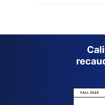
Cal
recaud