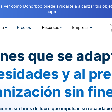
ra ver cómo Donorbox puede ayudarte a alcanzar tus objet
cupo
In
ma
Precios
Recursos
Empresa
anes que se adap
esidades y al p
nización sin fin
iones sin fines de lucro que impulsan su recaudaci