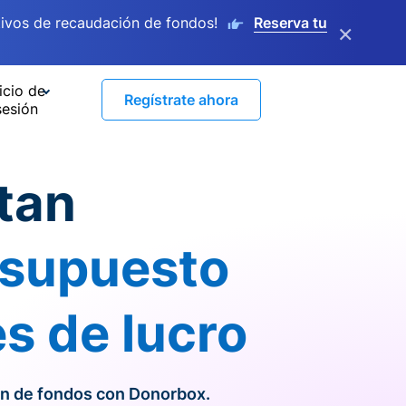
ivos de recaudación de fondos!
Reserva tu
×
icio de
Regístrate ahora
sesión
tan
resupuesto
es de lucro
ón de fondos con Donorbox.