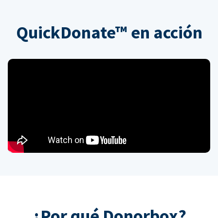
QuickDonate™ en acción
¿Por qué Donorbox?