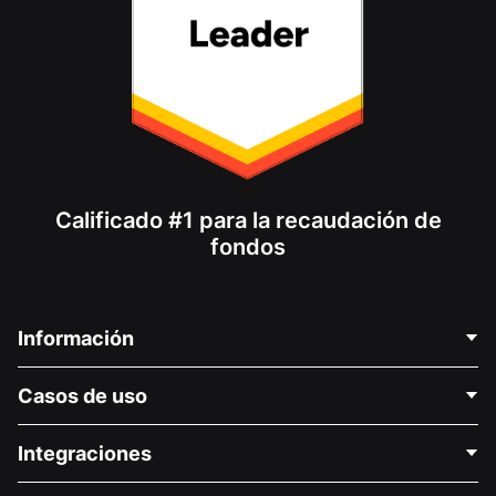
Calificado #1 para la recaudación de
fondos
Información
Contáctenos
Casos de uso
Acerca de nosotros
Blog
Recaudación de fondos para fines políticos
Integraciones
Carreras
Recaudación de fondos para fines médicos