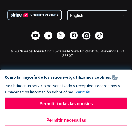
Preguntas frecuentes
Recaudación de fondos para organizaciones sin fines
Plugin de donaciones de WordPress
Condiciones
de lucro
Formulario de donaciones de Squarespace
Privacidad
Recaudación de fondos para escuelas
Plugin de donaciones de Wix
Seguridad
Recaudación de fondos para organizaciones benéficas
Aplicación de donaciones de Weebly
Asociación de afiliados
Aplicación de donaciones de Webflow
Biblioteca
Donaciones de Joomla
Documentación de la API + Zapier
© 2026 Rebel Idealist Inc 1520 Belle View Blvd #4106, Alexandria, VA
22307
Como la mayoría de los sitios web, utilizamos cookies.
Para brindar un servicio personalizado y receptivo, recordamos y
almacenamos información sobre cómo
Ver más
Permitir todas las cookies
Permitir necesarias