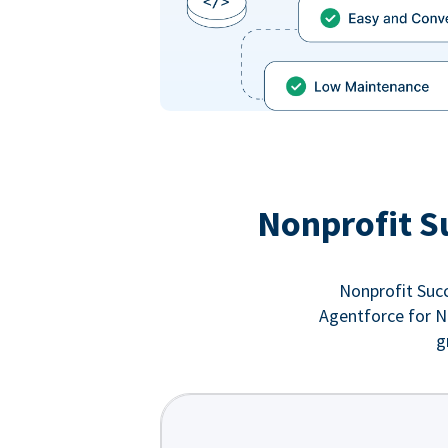
Nonprofit S
Nonprofit Succ
Agentforce for No
g