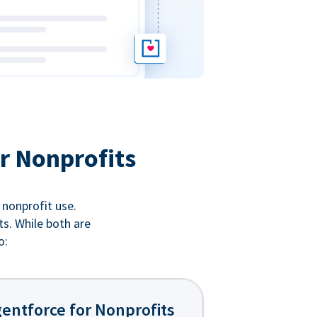
r Nonprofits
 nonprofit use.
ts. While both are
o:
entforce for Nonprofits