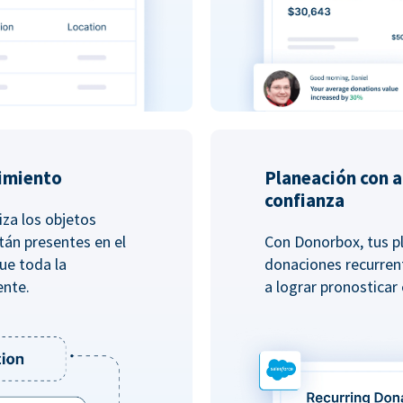
imiento
Planeación con a
confianza
iza los objetos
tán presentes en el
Con Donorbox, tus p
ue toda la
donaciones recurren
ente.
a lograr pronosticar