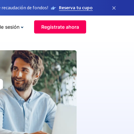
×
 recaudación de fondos!
Reserva tu cupo
de sesión
Regístrate ahora