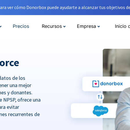
ara ver cómo Donorbox puede ayudarte a alcanzar tus objetivos de
Precios
Recursos
Empresa
Inicio 
orce
datos de los
ener una mejor
ones y donantes.
e NPSP, ofrece una
ra evitar
nes recurrentes de