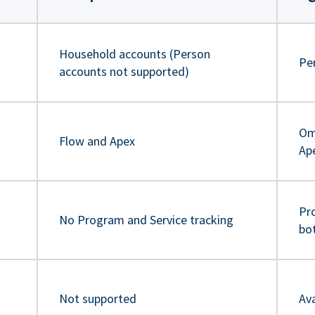
Household accounts (Person
Pe
accounts not supported)
Om
Flow and Apex
Ap
Pr
No Program and Service tracking
bo
Not supported
Ava