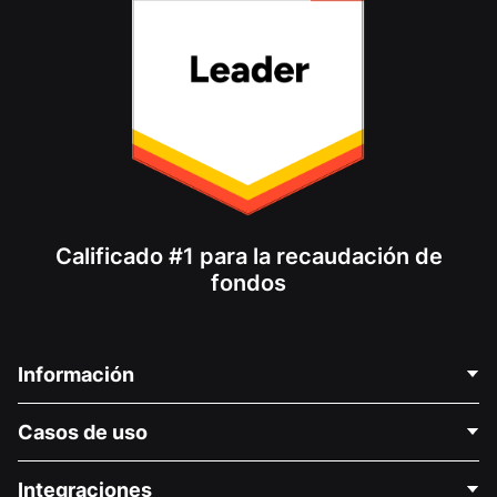
Calificado #1 para la recaudación de
fondos
Información
Contáctenos
Casos de uso
Acerca de nosotros
Blog
Recaudación de fondos para fines políticos
Integraciones