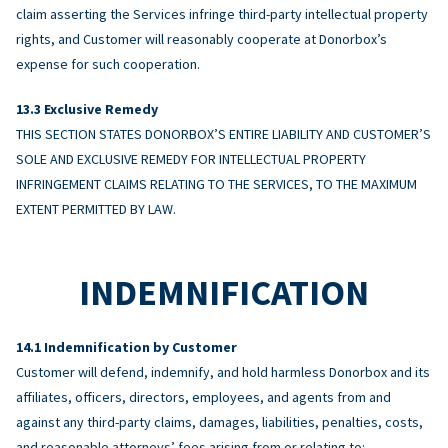
claim asserting the Services infringe third-party intellectual property
rights, and Customer will reasonably cooperate at Donorbox’s
expense for such cooperation.
Exclusive Remedy
THIS SECTION STATES DONORBOX’S ENTIRE LIABILITY AND CUSTOMER’S
SOLE AND EXCLUSIVE REMEDY FOR INTELLECTUAL PROPERTY
INFRINGEMENT CLAIMS RELATING TO THE SERVICES, TO THE MAXIMUM
EXTENT PERMITTED BY LAW.
INDEMNIFICATION
Indemnification by Customer
Customer will defend, indemnify, and hold harmless Donorbox and its
affiliates, officers, directors, employees, and agents from and
against any third-party claims, damages, liabilities, penalties, costs,
and reasonable attorneys’ fees arising from or relating to: