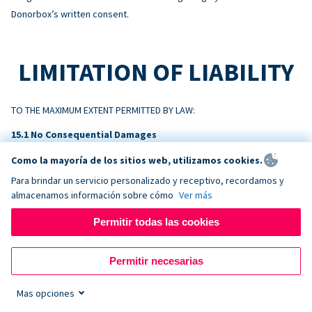
Donorbox’s written consent.
LIMITATION OF LIABILITY
TO THE MAXIMUM EXTENT PERMITTED BY LAW:
No Consequential Damages
NEITHER PARTY WILL BE LIABLE FOR INDIRECT, INCIDENTAL,
Como la mayoría de los sitios web, utilizamos cookies.
CONSEQUENTIAL, SPECIAL, EXEMPLARY, OR PUNITIVE DAMAGES, OR
Para brindar un servicio personalizado y receptivo, recordamos y
LOSS OF PROFITS, REVENUE, OR DATA, ARISING OUT OF OR RELATING
almacenamos información sobre cómo
Ver más
TO THIS AGREEMENT, EVEN IF ADVISED OF THE POSSIBILITY.
Permitir todas las cookies
Liability Cap
DONORBOX’S TOTAL AGGREGATE LIABILITY ARISING OUT OF OR
Permitir necesarias
RELATING TO THIS AGREEMENT WILL NOT EXCEED THE AMOUNTS PAID BY
CUSTOMER TO DONORBOX IN THE TWELVE (12) MONTHS PRECEDING
Mas opciones
THE EVENT GIVING RISE TO THE CLAIM.