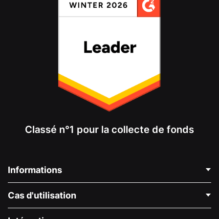
Classé n°1 pour la collecte de fonds
Informations
Contactez-nous
Cas d'utilisation
À propos de nous
Blog
Collecte de fonds politique