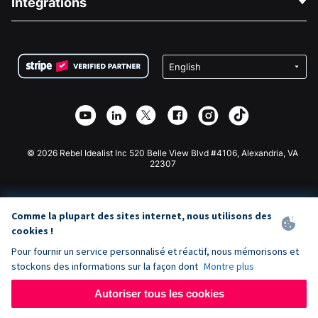
Intégrations
Carrières
Collecte de fonds médicale
FAQ
Collecte de fonds pour les associations
Plugin de don WordPress
Conditions
Collecte de fonds pour les écoles
Formulaire de don Squarespace
Confidentialité
Collecte de fonds caritative
Plugin de don Wix
Sécurité
Application de don Weebly
Partenariat d'affiliation
Application de don Webflow
Bibliothèque
Don Joomla
API Doc + Zapier
© 2026 Rebel Idealist Inc 520 Belle View Blvd #4106, Alexandria, VA
22307
Comme la plupart des sites internet, nous utilisons des
cookies !
Pour fournir un service personnalisé et réactif, nous mémorisons et
stockons des informations sur la façon dont
Montre plus
Autoriser tous les cookies