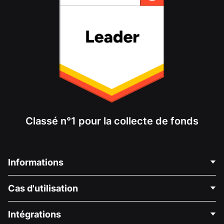
Classé n°1 pour la collecte de fonds
Informations
Contactez-nous
Cas d'utilisation
À propos de nous
Blog
Collecte de fonds politique
Intégrations
Carrières
Collecte de fonds médicale