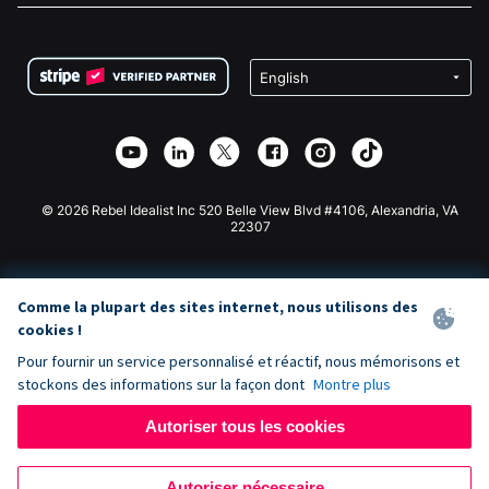
FAQ
Collecte de fonds pour les associations
Plugin de don WordPress
Conditions
Collecte de fonds pour les écoles
Formulaire de don Squarespace
Confidentialité
Collecte de fonds caritative
Plugin de don Wix
Sécurité
Application de don Weebly
Partenariat d'affiliation
Application de don Webflow
Bibliothèque
Don Joomla
API Doc + Zapier
© 2026 Rebel Idealist Inc 520 Belle View Blvd #4106, Alexandria, VA
22307
Comme la plupart des sites internet, nous utilisons des
cookies !
Pour fournir un service personnalisé et réactif, nous mémorisons et
stockons des informations sur la façon dont
Montre plus
Autoriser tous les cookies
Autoriser nécessaire