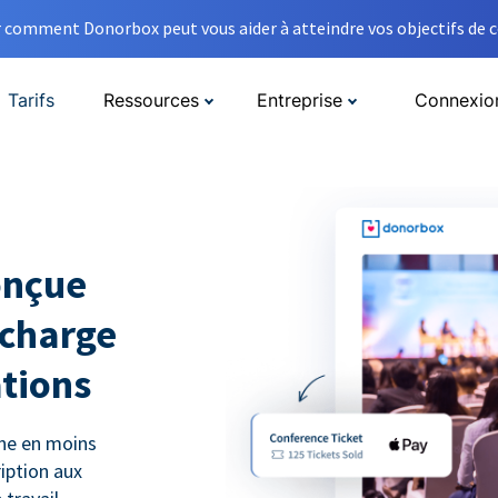
comment Donorbox peut vous aider à atteindre vos objectifs de co
Tarifs
Ressources
Entreprise
Connexio
onçue
 charge
ations
gne en moins
ription aux