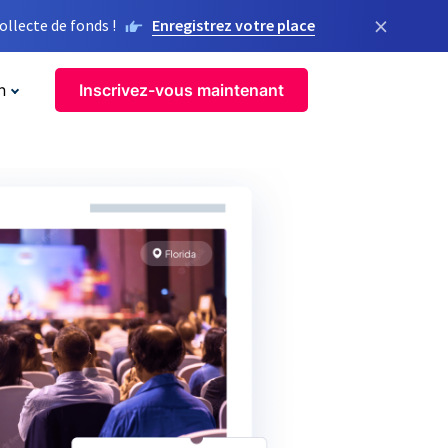
×
llecte de fonds !
Enregistrez votre place
n
Inscrivez-vous maintenant