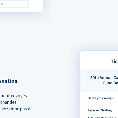
rvention
ement envoyés
archandes
'avez donc pas à