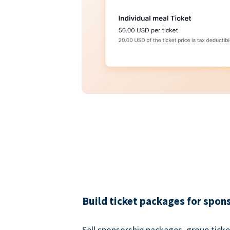
Build ticket packages for spon
Sell sponsorship packages, group ticke