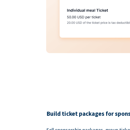
Build ticket packages for spon
Sell sponsorship packages, group ticke