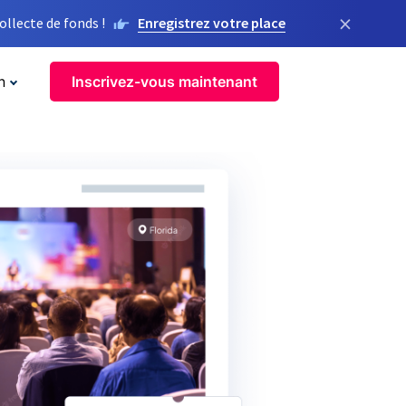
×
llecte de fonds !
Enregistrez votre place
n
Inscrivez-vous maintenant