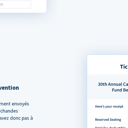
rvention
ement envoyés
archandes
'avez donc pas à