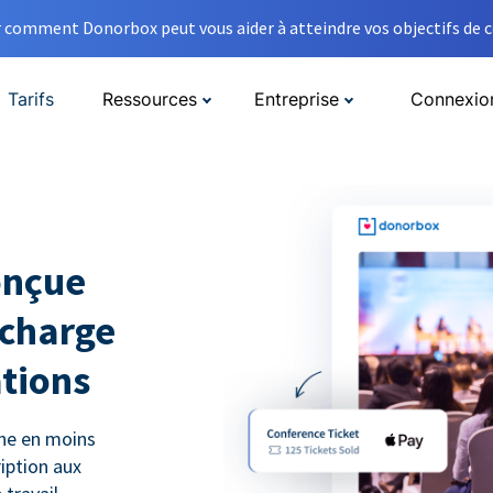
comment Donorbox peut vous aider à atteindre vos objectifs de co
Tarifs
Ressources
Entreprise
Connexio
onçue
 charge
ations
gne en moins
ription aux