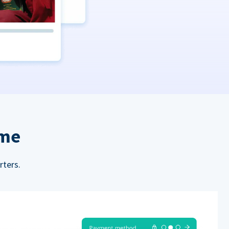
rme
rters.