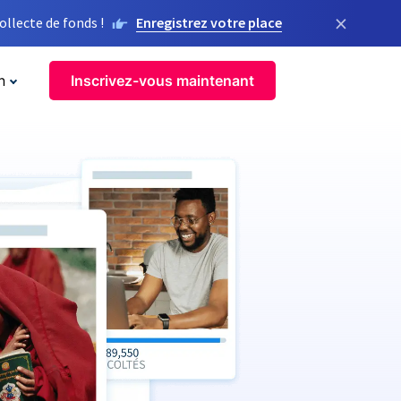
×
llecte de fonds !
Enregistrez votre place
n
Inscrivez-vous maintenant