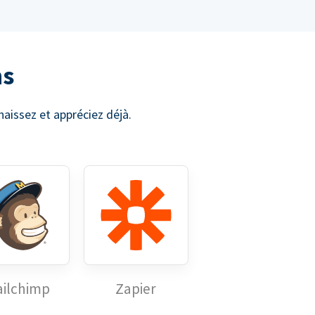
ns
issez et appréciez déjà.
ilchimp
Zapier