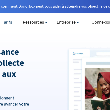
comment Donorbox peut vous aider à atteindre vos objectifs de co
Tarifs
Ressources
Entreprise
Connexio
sance
ollecte
 aux
tionnent
re avancer votre