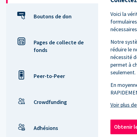
Voici la vé
Boutons de don
formulaires 
nécessaires 
Notre syst
Pages de collecte de
réduire le 
fonds
nécessité d
permet à ch
seulement.
Peer-to-Peer
En moyenne,
RAPIDEMENT
Crowdfunding
Obtenir l
Adhésions