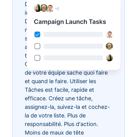
Des listes de tâches
interminables ? Réalisez-les avec
Donorbox Tasks. Vous pouvez
maintenant organiser, prioriser et
simplifier toutes vos tâches
administratives quotidiennes, le
tout au sein de l'écosystème
CRM, pour que chaque membre
de votre équipe sache quoi faire
et quand le faire. Utiliser les
Tâches est facile, rapide et
efficace. Créez une tâche,
assignez-la, suivez-la et cochez-
la de votre liste. Plus de
responsabilité. Plus d'action.
Moins de maux de tête