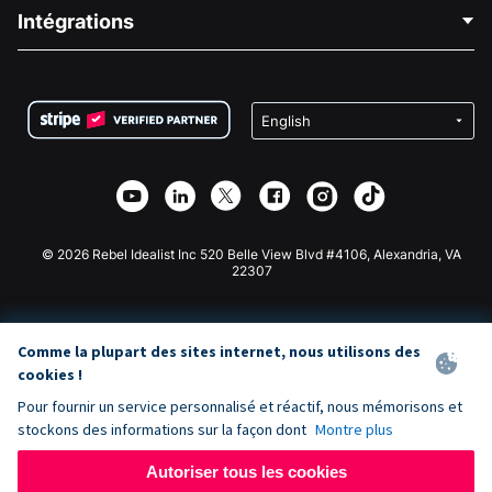
Blog
Collecte de fonds politique
Intégrations
Carrières
Collecte de fonds médicale
FAQ
Collecte de fonds pour les associations
Plugin de don WordPress
Conditions
Collecte de fonds pour les écoles
Formulaire de don Squarespace
Confidentialité
Collecte de fonds caritative
Plugin de don Wix
Sécurité
Application de don Weebly
Partenariat d'affiliation
Application de don Webflow
Bibliothèque
Don Joomla
API Doc + Zapier
© 2026 Rebel Idealist Inc 520 Belle View Blvd #4106, Alexandria, VA
22307
Comme la plupart des sites internet, nous utilisons des
cookies !
Pour fournir un service personnalisé et réactif, nous mémorisons et
stockons des informations sur la façon dont
Montre plus
Autoriser tous les cookies