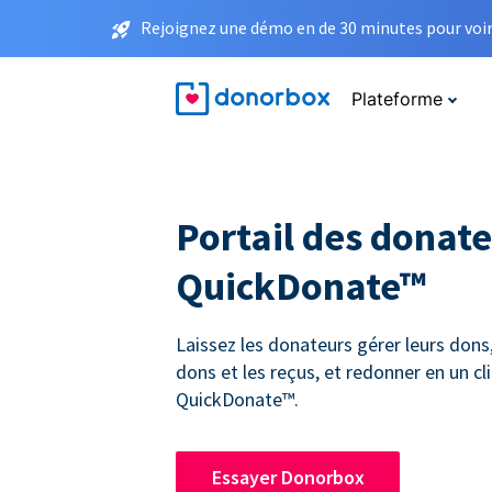
Rejoignez une démo en de 30 minutes pour voir 
Plateforme
Portail des donat
QuickDonate™
Laissez les donateurs gérer leurs dons,
dons et les reçus, et redonner en un cli
QuickDonate™.
Essayer Donorbox