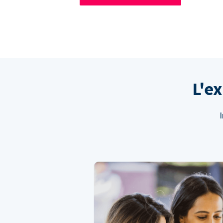
L'e
I