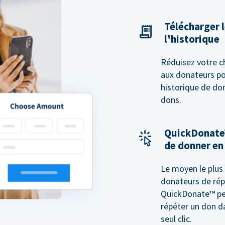
Télécharger l
l'historique
Réduisez votre c
aux donateurs pon
historique de do
dons.
QuickDonate
de donner en 
Le moyen le plus 
donateurs de rép
QuickDonate™ pe
répéter un don d
seul clic.