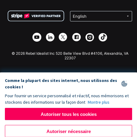
FAQ
Collecte de fonds pour les associations
Plugin de don WordPress
Conditions
Collecte de fonds pour les écoles
Formulaire de don Squarespace
Confidentialité
Collecte de fonds caritative
Plugin de don Wix
Sécurité
Application de don Weebly
Partenariat d'affiliation
Application de don Webflow
Bibliothèque
Don Joomla
API Doc + Zapier
© 2026 Rebel Idealist Inc 520 Belle View Blvd #4106, Alexandria, VA
22307
Comme la plupart des sites internet, nous utilisons des
cookies !
Pour fournir un service personnalisé et réactif, nous mémorisons et
stockons des informations sur la façon dont
Montre plus
Autoriser tous les cookies
Autoriser nécessaire