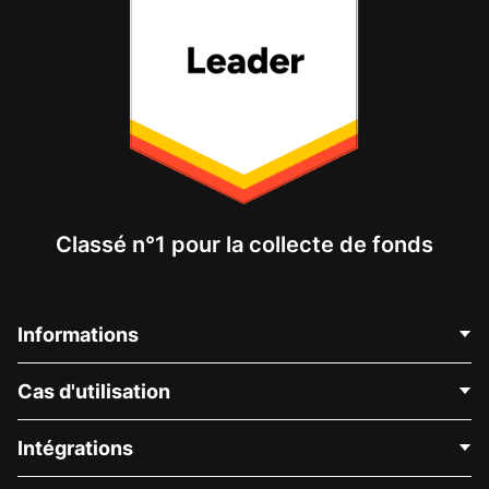
Classé n°1 pour la collecte de fonds
Informations
Contactez-nous
Cas d'utilisation
À propos de nous
Blog
Collecte de fonds politique
Intégrations
Carrières
Collecte de fonds médicale