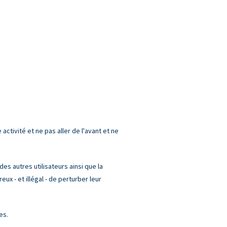
ctivité et ne pas aller de l'avant et ne
es autres utilisateurs ainsi que la
x - et illégal - de perturber leur
es.