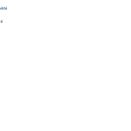
lité
ré