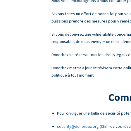
Nous vous encourageons à nous contacter pou
Si vous faites un effort de bonne foi pour vo
puissions prendre des mesures pour y remédi
Si vous découvrez une vulnérabilité concerna
responsable, de nous envoyer un email démontr
Donorbox se réserve tous les droits légaux e
Donorbox mettra à jour et révisera cette pol
politique à tout moment.
Comm
Pour divulguer une faille de sécurité poten
security@donorbox.org
(Chiffrez vos résu