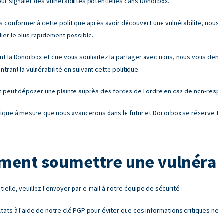
r signaler des vulnérabilités potentielles dans Donorbox.
us conformer à cette politique après avoir découvert une vulnérabilité, nou
er le plus rapidement possible.
nt la Donorbox et que vous souhaitez la partager avec nous, nous vous de
ant la vulnérabilité en suivant cette politique.
t peut déposer une plainte auprès des forces de l'ordre en cas de non-resp
itique à mesure que nous avancerons dans le futur et Donorbox se réserve t
ent soumettre une vulnérab
tielle, veuillez l'envoyer par e-mail à notre équipe de sécurité :
ltats à l'aide de notre clé PGP pour éviter que ces informations critiques