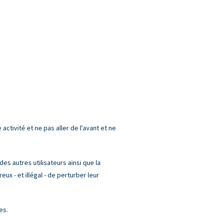
ctivité et ne pas aller de l'avant et ne
es autres utilisateurs ainsi que la
x - et illégal - de perturber leur
es.