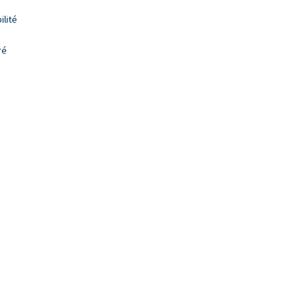
lité
ré