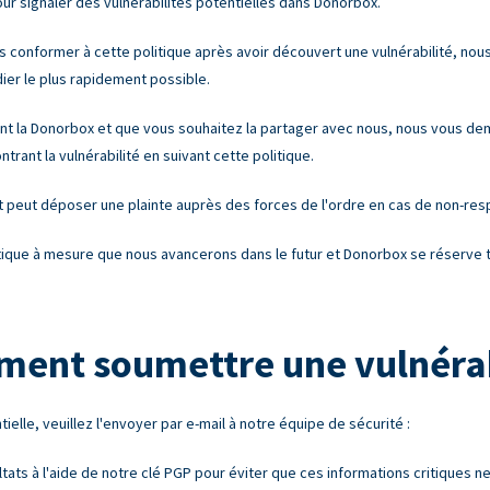
r signaler des vulnérabilités potentielles dans Donorbox.
us conformer à cette politique après avoir découvert une vulnérabilité, nou
er le plus rapidement possible.
nt la Donorbox et que vous souhaitez la partager avec nous, nous vous de
ant la vulnérabilité en suivant cette politique.
t peut déposer une plainte auprès des forces de l'ordre en cas de non-resp
itique à mesure que nous avancerons dans le futur et Donorbox se réserve t
ent soumettre une vulnérab
tielle, veuillez l'envoyer par e-mail à notre équipe de sécurité :
ltats à l'aide de notre clé PGP pour éviter que ces informations critiques