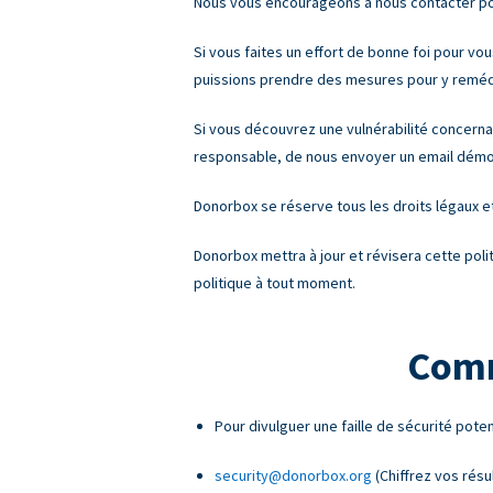
Nous vous encourageons à nous contacter pou
Si vous faites un effort de bonne foi pour vo
puissions prendre des mesures pour y remédi
Si vous découvrez une vulnérabilité concerna
responsable, de nous envoyer un email démontr
Donorbox se réserve tous les droits légaux e
Donorbox mettra à jour et révisera cette pol
politique à tout moment.
Comm
Pour divulguer une faille de sécurité poten
security@donorbox.org
(Chiffrez vos résu