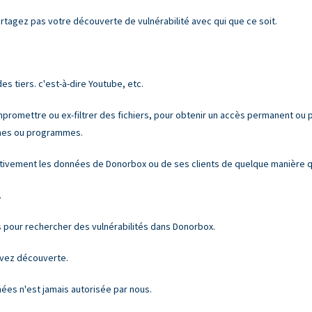
rtagez pas votre découverte de vulnérabilité avec qui que ce soit.
des tiers. c'est-à-dire Youtube, etc.
ompromettre ou ex-filtrer des fichiers, pour obtenir un accès permanent ou
èmes ou programmes.
ativement les données de Donorbox ou de ses clients de quelque manière q
.
s pour rechercher des vulnérabilités dans Donorbox.
avez découverte.
nées n'est jamais autorisée par nous.