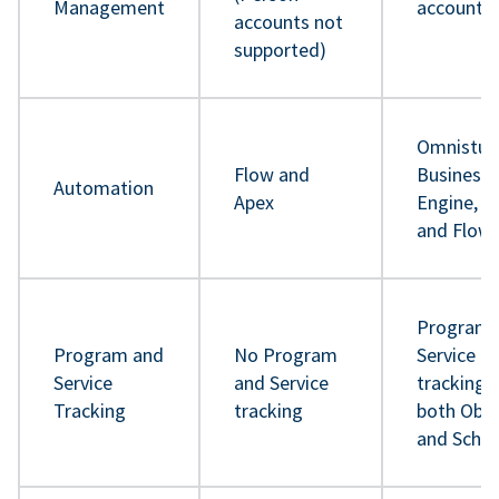
Management
accounts
accounts not
supported)
Omnistud
Flow and
Business 
Automation
Apex
Engine, A
and Flow
Program 
Program and
No Program
Service
Service
and Service
tracking 
Tracking
tracking
both Obje
and Sche