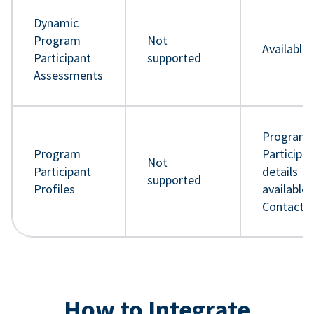
Dynamic
Program
Not
Available
Participant
supported
Assessments
Program
Program
Participa
Not
Participant
details
supported
Profiles
available 
Contact 
How to Integrate