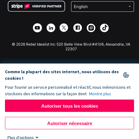
Confidentialité
Collecte de fonds caritative
Plugin de don Wix
Sécurité
Application de don Weebly
Partenariat d'affiliation
Application de don Webflow
Bibliothèque
Don Joomla
API Doc + Zapier
© 2026 Rebel Idealist Inc 520 Belle View Blvd #4106, Alexandria, VA
22307
Comme la plupart des sites internet, nous utilisons des
cookies !
Pour fournir un service personnalisé et réactif, nous mémorisons et
stockons des informations sur la façon dont
Montre plus
Autoriser tous les cookies
Autoriser nécessaire
Plus d'options