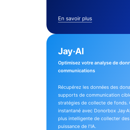
En savoir plus
Jay·AI
Optimisez votre analyse de don
communications
Récupérez les données des dona
supports de communication ciblé
stratégies de collecte de fonds. 
instantané avec Donorbox Jay·A
plus intelligente de collecter de
puissance de l'IA.