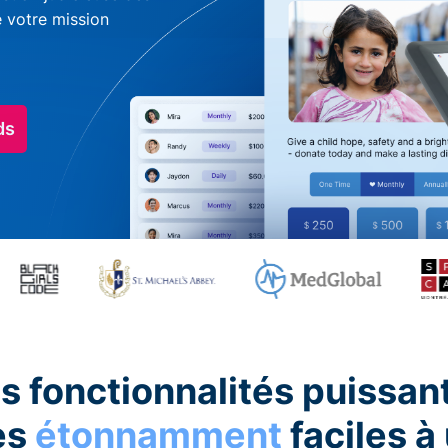
e votre mission
ds
s fonctionnalités puissan
es
étonnamment
faciles à 