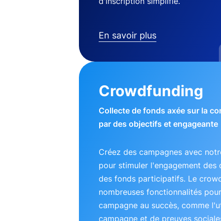
d'inscription simplifié.
En savoir plus
Crowdfunding
Collecte de fonds axée sur la 
par des objectifs et engageante
Créez des campagnes avec notre
pour stimuler l'engagement des 
des fonds participatifs. Le crow
nombreuses fonctionnalités pou
campagne au succès, comme l'uti
campagne et de preuves sociales