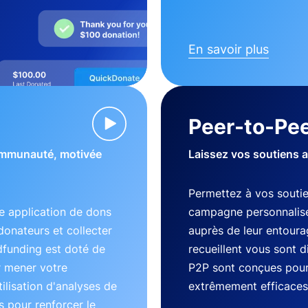
En savoir plus
Peer-to-Pee
communauté, motivée
Laissez vos soutiens 
Permettez à vos souti
 application de dons
campagne personnalisé
donateurs et collecter
auprès de leur entourag
dfunding est doté de
recueillent vous sont 
r mener votre
P2P sont conçues pour 
lisation d'analyses de
extrêmement efficaces
 pour renforcer le