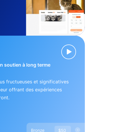
 un soutien à long terme
lus fructueuses et significatives
leur offrant des expériences
ront.