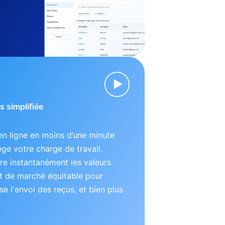
s simplifiée
n ligne en moins d’une minute
lège votre charge de travail.
e instantanément les valeurs
t de marché équitable pour
se l'envoi des reçus, et bien plus