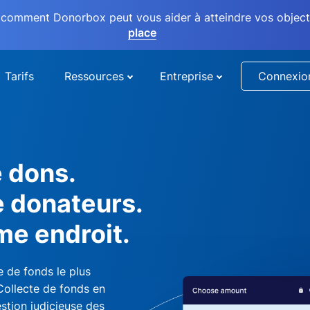
comment Donorbox peut vous aider à atteindre vos objectif
place
Tarifs
Ressources
Entreprise
Connexio
e dons.
e donateurs.
me endroit.
 de fonds le plus
 Collecte de fonds en
stion judicieuse des