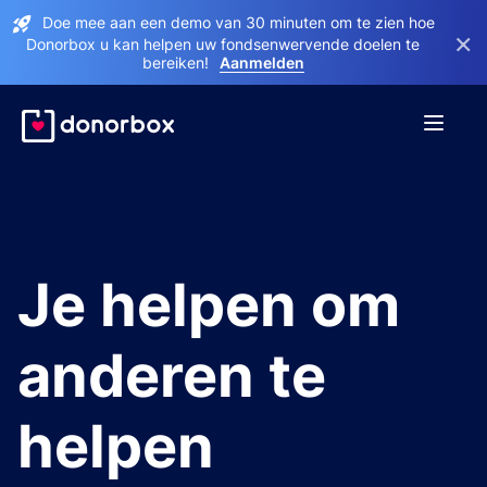
Doe mee aan een demo van 30 minuten om te zien hoe
×
Donorbox u kan helpen uw fondsenwervende doelen te
bereiken!
Aanmelden
Je helpen om
anderen te
helpen