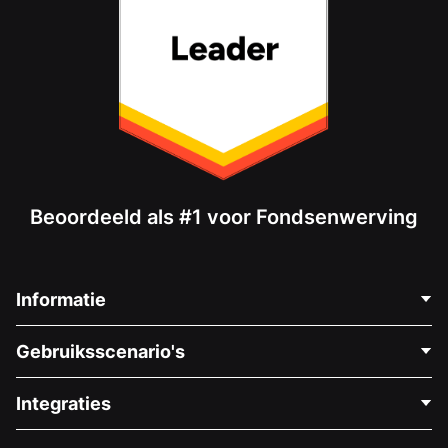
Beoordeeld als #1 voor Fondsenwerving
Informatie
Neem Contact Op
Gebruiksscenario's
Over Ons
Blog
Politieke Fondsenwerving
Integraties
Vacatures
Medische Fondsenwerving
FAQ
Fondsenwerving voor Non-profitorganisaties
WordPress Donatie Plugin