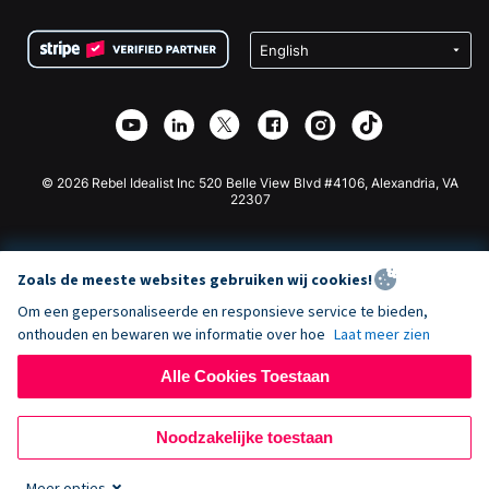
Voorwaarden
Fondsenwerving voor Scholen
Squarespace Donatieformulier
Privacy
Goede Doelen Fondsenwerving
Wix Donatie Plugin
Beveiliging
Weebly Donatie App
Affiliate Partnerschap
Webflow Donatie App
Bibliotheek
Joomla Donatie
API Doc + Zapier
© 2026 Rebel Idealist Inc 520 Belle View Blvd #4106, Alexandria, VA
22307
Zoals de meeste websites gebruiken wij cookies!
Om een gepersonaliseerde en responsieve service te bieden,
onthouden en bewaren we informatie over hoe
Laat meer zien
Alle Cookies Toestaan
Noodzakelijke toestaan
Meer opties