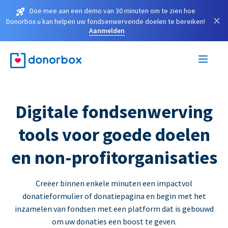
Doe mee aan een demo van 30 minuten om te zien hoe
×
Donorbox u kan helpen uw fondsenwervende doelen te bereiken!
Aanmelden
Digitale fondsenwerving
tools voor goede doelen
en non-profitorganisaties
Creëer binnen enkele minuten een impactvol
donatieformulier of donatiepagina en begin met het
inzamelen van fondsen met een platform dat is gebouwd
om uw donaties een boost te geven.