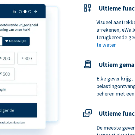
Ultieme func
Visueel aantrekke
afrekenen, eWal
terugkerende ge
te weten
Ultiem gema
Elke gever krijg
belastingontvangs
beheren met een
Ultieme func
De meeste gevers