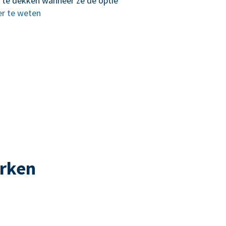
 te dekken wanneer ze de optie
r te weten
erken