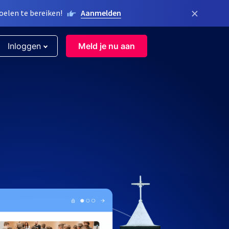
×
elen te bereiken!
Aanmelden
Inloggen
Meld je nu aan