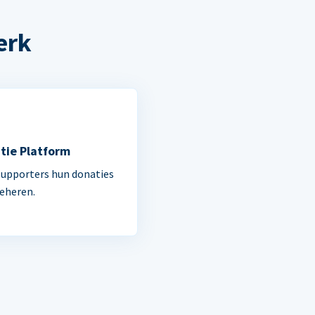
erk
tie Platform
supporters hun donaties
beheren.