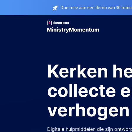
Doe mee aan een demo van 30 minut
Kerken h
collecte e
verhogen
Digitale hulpmiddelen die zijn ontwo