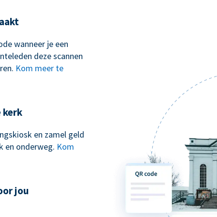
aakt
ode wanneer je een
nteleden deze scannen
ren.
Kom meer te
e kerk
kingskiosk en zamel geld
erk en onderweg.
Kom
oor jou