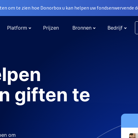
en om te zien hoe Donorbox u kan helpen uw fondsenwervende do
Platform
Prijzen
Bronnen
Bedrijf
elpen
n giften te
rpen om