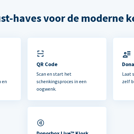
st-haves voor de moderne k
n
QR Code
Dona
Scan en start het
Laat 
n en
schenkingsproces in een
zelf 
oogwenk.
Donorbox Live™ Kiosk