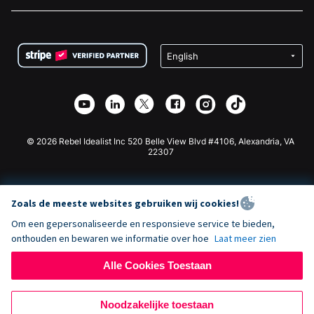
Vacatures
Medische Fondsenwerving
FAQ
Fondsenwerving voor Non-profitorganisaties
WordPress Donatie Plugin
Voorwaarden
Fondsenwerving voor Scholen
Squarespace Donatieformulier
Privacy
Goede Doelen Fondsenwerving
Wix Donatie Plugin
Beveiliging
Weebly Donatie App
Affiliate Partnerschap
Webflow Donatie App
Bibliotheek
Joomla Donatie
API Doc + Zapier
© 2026 Rebel Idealist Inc 520 Belle View Blvd #4106, Alexandria, VA
22307
Zoals de meeste websites gebruiken wij cookies!
Om een gepersonaliseerde en responsieve service te bieden,
onthouden en bewaren we informatie over hoe
Laat meer zien
Alle Cookies Toestaan
Noodzakelijke toestaan