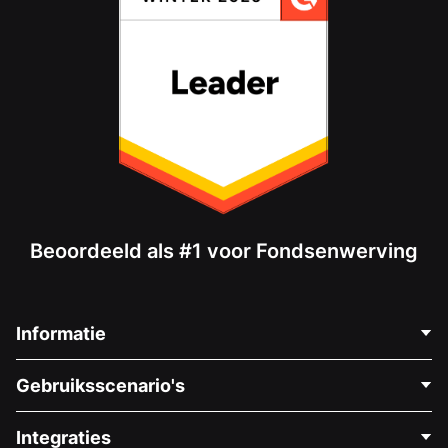
Beoordeeld als #1 voor Fondsenwerving
Informatie
Neem Contact Op
Gebruiksscenario's
Over Ons
Blog
Politieke Fondsenwerving
Integraties