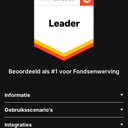
Beoordeeld als #1 voor Fondsenwerving
Informatie
Neem Contact Op
Gebruiksscenario's
Over Ons
Blog
Politieke Fondsenwerving
Integraties