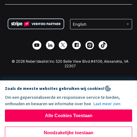
Vacatures
Medische Fondsenwerving
FAQ
Fondsenwerving voor Non-profitorganisaties
WordPress Donatie Plugin
Voorwaarden
Fondsenwerving voor Scholen
Squarespace Donatieformulier
Privacy
Goede Doelen Fondsenwerving
Wix Donatie Plugin
Beveiliging
Weebly Donatie App
Affiliate Partnerschap
Webflow Donatie App
Bibliotheek
Joomla Donatie
API Doc + Zapier
© 2026 Rebel Idealist Inc 520 Belle View Blvd #4106, Alexandria, VA
22307
Zoals de meeste websites gebruiken wij cookies!
Om een gepersonaliseerde en responsieve service te bieden,
onthouden en bewaren we informatie over hoe
Laat meer zien
Alle Cookies Toestaan
Noodzakelijke toestaan