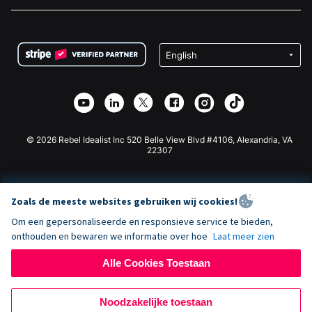
Vacatures
Medische Fondsenwerving
FAQ
Fondsenwerving voor Non-profitorganisaties
WordPress Donatie Plugin
Voorwaarden
Fondsenwerving voor Scholen
Squarespace Donatieformulier
Privacy
Goede Doelen Fondsenwerving
Wix Donatie Plugin
Beveiliging
Weebly Donatie App
Affiliate Partnerschap
Webflow Donatie App
Bibliotheek
Joomla Donatie
API Doc + Zapier
© 2026 Rebel Idealist Inc 520 Belle View Blvd #4106, Alexandria, VA
22307
Zoals de meeste websites gebruiken wij cookies!
Om een gepersonaliseerde en responsieve service te bieden,
onthouden en bewaren we informatie over hoe
Laat meer zien
Alle Cookies Toestaan
Noodzakelijke toestaan