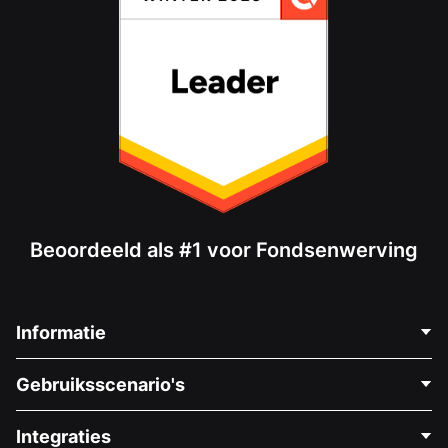
Beoordeeld als #1 voor Fondsenwerving
Informatie
Neem Contact Op
Gebruiksscenario's
Over Ons
Blog
Politieke Fondsenwerving
Integraties