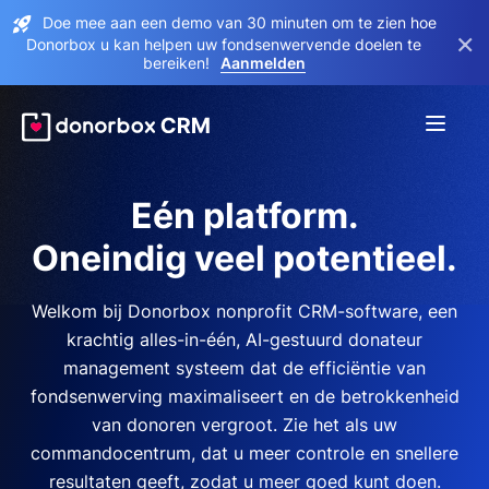
Doe mee aan een demo van 30 minuten om te zien hoe
×
Donorbox u kan helpen uw fondsenwervende doelen te
bereiken!
Aanmelden
Eén platform.
Oneindig veel potentieel.
Welkom bij Donorbox nonprofit CRM-software, een
krachtig alles-in-één, AI-gestuurd donateur
management systeem dat de efficiëntie van
fondsenwerving maximaliseert en de betrokkenheid
van donoren vergroot. Zie het als uw
commandocentrum, dat u meer controle en snellere
resultaten geeft, zodat u meer goed kunt doen.