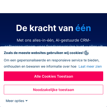
De kracht van
één
Met ons alles-in-één, AI-gestuurde CRM-
softwaresysteem voor fondsenwerving kunt u alles uit
de kast halen.
Zoals de meeste websites gebruiken wij cookies!
Om een gepersonaliseerde en responsieve service te bieden,
onthouden en bewaren we informatie over hoe
Laat meer zien
Tijd is kostbaar. Middelen zijn beperkt. Het laatste wat
u wilt doen is een van beide verspillen. Donorbox
Alle Cookies Toestaan
nonprofit CRM-software vereenvoudigt en verbetert
elk aspect van fondsenwerving, zodat u alles kunt
Noodzakelijke toestaan
doen – allemaal op hetzelfde platform. Nooit meer
wisselen tussen verschillende apps, navigeren naar
Meer opties
andere systemen, eindeloos jongleren met open