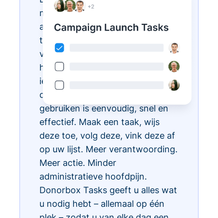
met Donorbox Tasks. Nu kunt u
al uw dagelijkse administratieve
taken organiseren, prioriteren en
vereenvoudigen, allemaal binnen
het CRM-ecosysteem, zodat
iedereen in uw team weet wat te
doen en wanneer. Taken
gebruiken is eenvoudig, snel en
effectief. Maak een taak, wijs
deze toe, volg deze, vink deze af
op uw lijst. Meer verantwoording.
Meer actie. Minder
administratieve hoofdpijn.
Donorbox Tasks geeft u alles wat
u nodig hebt – allemaal op één
plek – zodat u van elke dag een