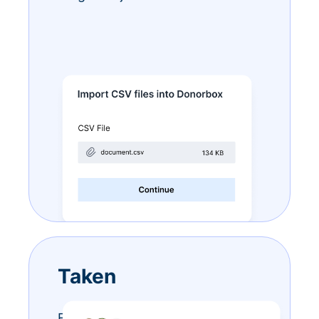
Taken
Eindeloze to-do-lijstjes? Doe ze –