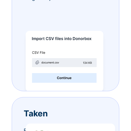
Taken
Eindeloze to-do-lijstjes? Doe ze –