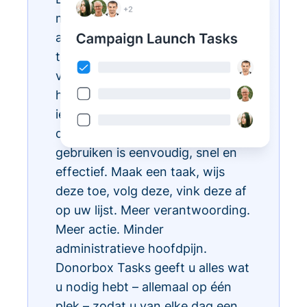
met Donorbox Tasks. Nu kunt u
al uw dagelijkse administratieve
taken organiseren, prioriteren en
vereenvoudigen, allemaal binnen
het CRM-ecosysteem, zodat
iedereen in uw team weet wat te
doen en wanneer. Taken
gebruiken is eenvoudig, snel en
effectief. Maak een taak, wijs
deze toe, volg deze, vink deze af
op uw lijst. Meer verantwoording.
Meer actie. Minder
administratieve hoofdpijn.
Donorbox Tasks geeft u alles wat
u nodig hebt – allemaal op één
plek – zodat u van elke dag een