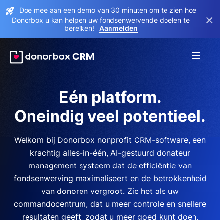
Doe mee aan een demo van 30 minuten om te zien hoe
×
Donorbox u kan helpen uw fondsenwervende doelen te
bereiken!
Aanmelden
Eén platform.
Oneindig veel potentieel.
Welkom bij Donorbox nonprofit CRM-software, een
krachtig alles-in-één, AI-gestuurd donateur
management systeem dat de efficiëntie van
fondsenwerving maximaliseert en de betrokkenheid
van donoren vergroot. Zie het als uw
commandocentrum, dat u meer controle en snellere
resultaten geeft, zodat u meer goed kunt doen.