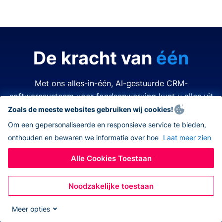
De kracht van
één
Met ons alles-in-één, AI-gestuurde CRM-
softwaresysteem voor fondsenwerving kunt u alles uit
de kast halen.
Zoals de meeste websites gebruiken wij cookies!
Om een gepersonaliseerde en responsieve service te bieden,
onthouden en bewaren we informatie over hoe
Laat meer zien
Tijd is kostbaar. Middelen zijn beperkt. Het laatste wat
u wilt doen is een van beide verspillen. Donorbox
Alle Cookies Toestaan
nonprofit CRM-software vereenvoudigt en verbetert
elk aspect van fondsenwerving, zodat u alles kunt
Noodzakelijke toestaan
doen – allemaal op hetzelfde platform. Nooit meer
wisselen tussen verschillende apps, navigeren naar
Meer opties
andere systemen, eindeloos jongleren met open