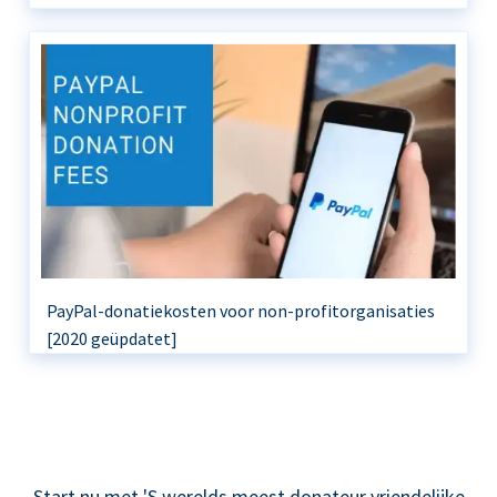
PayPal-donatiekosten voor non-profitorganisaties
[2020 geüpdatet]
Start nu met 'S werelds meest donateur vriendelijke