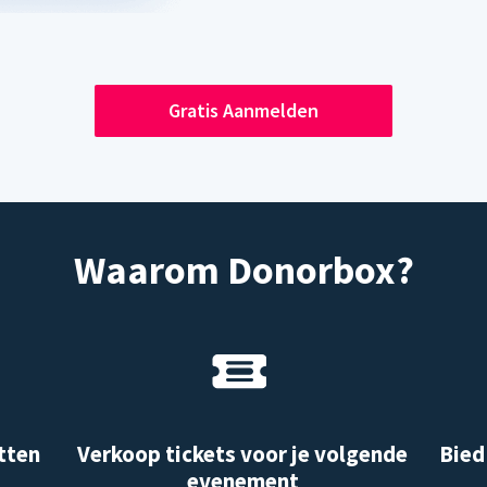
Gratis Aanmelden
Waarom Donorbox?
tten
Verkoop tickets voor je volgende
Bied
evenement