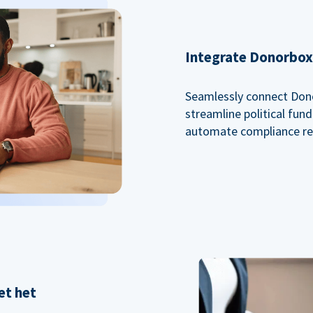
Integrate Donorbox 
Seamlessly connect Dono
streamline political fu
automate compliance re
et het