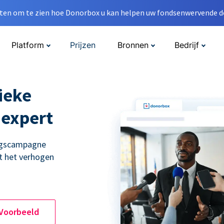
en om te zien hoe Donorbox u kan helpen uw fondsenwervende do
Platform
Prijzen
Bronnen
Bedrijf
ieke
 expert
ingscampagne
t het verhogen
 Voorbeeld