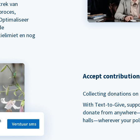
trek van
proces,
Optimaliseer
de
ielimiet en nog
Accept contributio
Collecting donations on t
With Text-to-Give, supp
donate from anywhere—du
halls—wherever your pol