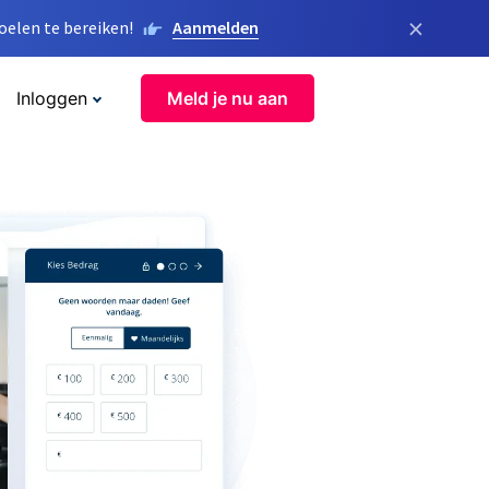
×
elen te bereiken!
Aanmelden
Inloggen
Meld je nu aan