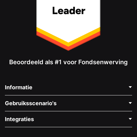
Beoordeeld als #1 voor Fondsenwerving
Informatie
Neem Contact Op
Gebruiksscenario's
Over Ons
Blog
Politieke Fondsenwerving
Integraties
Vacatures
Medische Fondsenwerving
FAQ
Fondsenwerving voor Non-profitorganisaties
WordPress Donatie Plugin