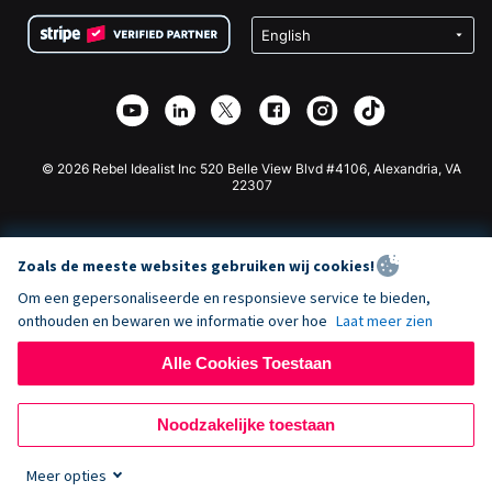
Voorwaarden
Fondsenwerving voor Scholen
Squarespace Donatieformulier
Privacy
Goede Doelen Fondsenwerving
Wix Donatie Plugin
Beveiliging
Weebly Donatie App
Affiliate Partnerschap
Webflow Donatie App
Bibliotheek
Joomla Donatie
API Doc + Zapier
© 2026 Rebel Idealist Inc 520 Belle View Blvd #4106, Alexandria, VA
22307
Zoals de meeste websites gebruiken wij cookies!
Om een gepersonaliseerde en responsieve service te bieden,
onthouden en bewaren we informatie over hoe
Laat meer zien
Alle Cookies Toestaan
Noodzakelijke toestaan
Meer opties