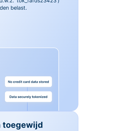
 d.w.z. 'tok_fafds23423')
den belast.
n toegewijd