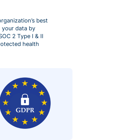
organization’s best
 your data by
SOC 2 Type I & II
rotected health