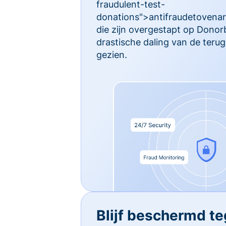
fraudulent-test-
donations">antifraudetovenari
die zijn overgestapt op Dono
drastische daling van de ter
gezien.
Blijf beschermd t