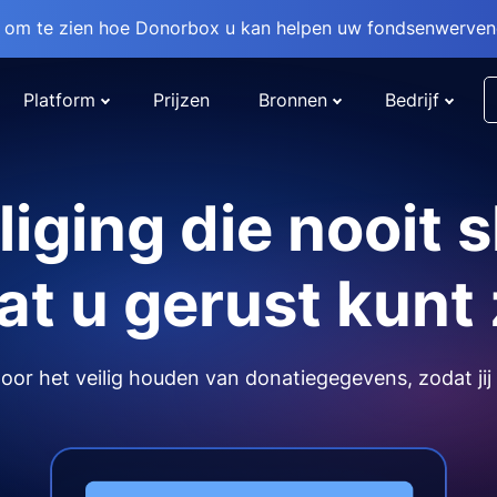
om te zien hoe Donorbox u kan helpen uw fondsenwervend
Platform
Prijzen
Bronnen
Bedrijf
liging die nooit s
t u gerust kunt 
or het veilig houden van donatiegegevens, zodat jij 