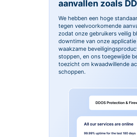
aanvallen zoals D
We hebben een hoge standaa
tegen veelvoorkomende aanva
zodat onze gebruikers veilig b
downtime van onze applicatie 
waakzame beveiligingsproduct
stoppen, en ons toegewijde b
toezicht om kwaadwillende act
schoppen.