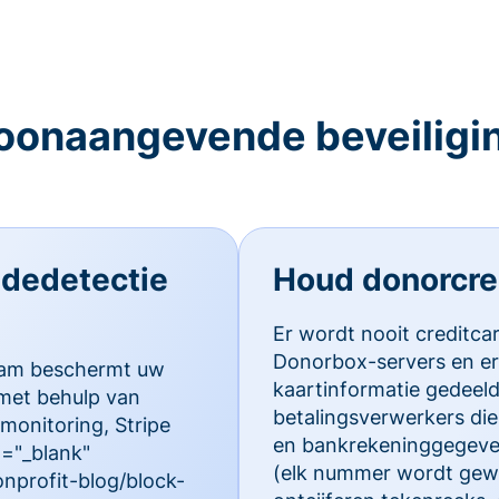
oonaangevende beveiligi
audedetectie
Houd donorcred
Er wordt nooit creditca
Donorbox-servers en er
team beschermt uw
kaartinformatie gedeel
met behulp van
betalingsverwerkers die 
monitoring, Stripe
en bankrekeninggegeve
t="_blank"
(elk nummer wordt gewij
nprofit-blog/block-