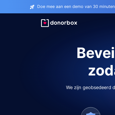
Doe mee aan een demo van 30 minuten 
Bevei
zoda
We zijn geobsedeerd do