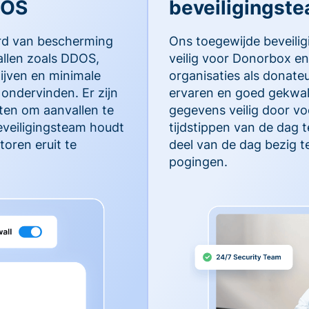
DOS
beveiligingst
rd van bescherming
Ons toegewijde beveili
llen zoals DDOS,
veilig voor Donorbox en
lijven en minimale
organisaties als donate
ondervinden. Er zijn
ervaren en goed gekwal
en om aanvallen te
gegevens veilig door vo
eveiligingsteam houdt
tijdstippen van de dag 
oren eruit te
deel van de dag bezig t
pogingen.