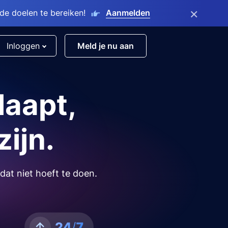
×
e doelen te bereiken!
Aanmelden
Inloggen
Meld je nu aan
laapt,
zijn.
dat niet hoeft te doen.