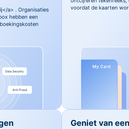
ontcijferen tekenreeks,
voordat de kaarten wor
j</a> . Organisaties
rbox hebben een
ugboekingskosten
egen
Geniet van ee