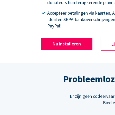
donateurs hun terugkerende plann
Accepteer betalingen via kaarten, 
Ideal en SEPA-bankoverschrijvingen
PayPal!
Nu installeren
L
Probleemloze
Er zijn geen codeervaa
Bied 