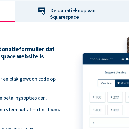
De donatieknop van
Squarespace
 donatieformulier dat
space website is
er en plak gewoon code op
n betalingsopties aan.
 en stem het af op het thema
.
ragen voor in uw