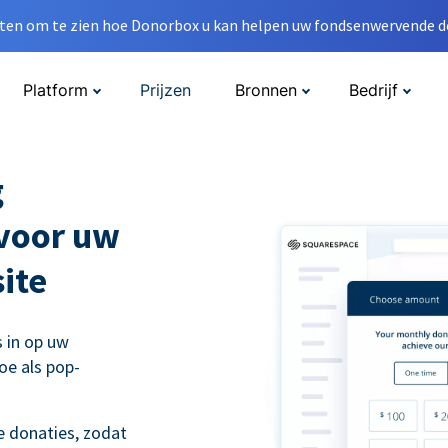
en om te zien hoe Donorbox u kan helpen uw fondsenwervende do
Platform
Prijzen
Bronnen
Bedrijf
g
 voor uw
ite
s in op uw
oe als pop-
 donaties, zodat