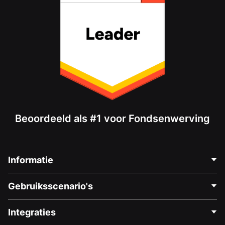
Beoordeeld als #1 voor Fondsenwerving
Informatie
Neem Contact Op
Gebruiksscenario's
Over Ons
Blog
Politieke Fondsenwerving
Integraties
Vacatures
Medische Fondsenwerving