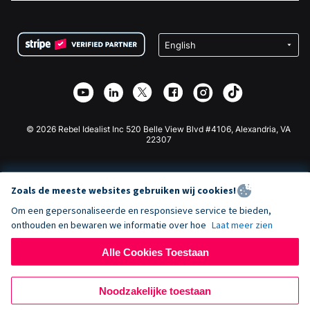
FAQ
Fondsenwerving voor Non-profitorganisaties
WordPress Donatie Plugin
Voorwaarden
Fondsenwerving voor Scholen
Squarespace Donatieformulier
Privacy
Goede Doelen Fondsenwerving
Wix Donatie Plugin
Beveiliging
Weebly Donatie App
Affiliate Partnerschap
Webflow Donatie App
Bibliotheek
Joomla Donatie
API Doc + Zapier
© 2026 Rebel Idealist Inc 520 Belle View Blvd #4106, Alexandria, VA
22307
Zoals de meeste websites gebruiken wij cookies!
Om een gepersonaliseerde en responsieve service te bieden,
onthouden en bewaren we informatie over hoe
Laat meer zien
Alle Cookies Toestaan
Noodzakelijke toestaan