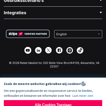
Gebruiksscenario's
Over Ons
Blog
Politieke Fondsenwerving
Integraties
Vacatures
Medische Fondsenwerving
FAQ
Fondsenwerving voor Non-profitorganisaties
WordPress Donatie Plugin
Voorwaarden
Fondsenwerving voor Scholen
Squarespace Donatieformulier
Privacy
Goede Doelen Fondsenwerving
Wix Donatie Plugin
Beveiliging
Weebly Donatie App
Affiliate Partnerschap
Webflow Donatie App
Bibliotheek
Joomla Donatie
API Doc + Zapier
© 2026 Rebel Idealist Inc 520 Belle View Blvd #4106, Alexandria, VA
22307
Zoals de meeste websites gebruiken wij cookies!
Om een gepersonaliseerde en responsieve service te bieden,
onthouden en bewaren we informatie over hoe
Laat meer zien
Alle Cookies Toestaan