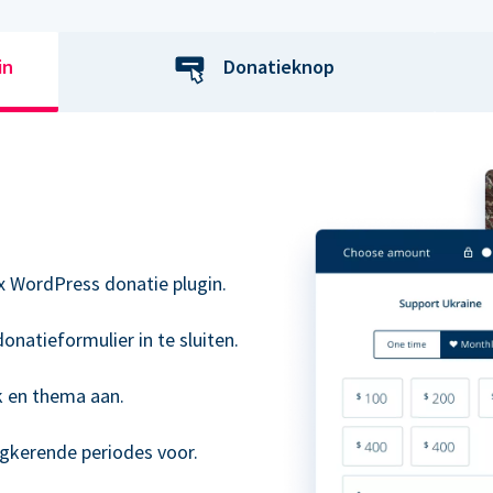
in
Donatieknop
x WordPress donatie plugin.
onatieformulier in te sluiten.
k en thema aan.
ugkerende periodes voor.