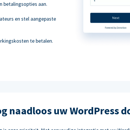
n betalingsopties aan.
ateurs en stel aangepaste
kingskosten te betalen.
g naadloos uw WordPress d