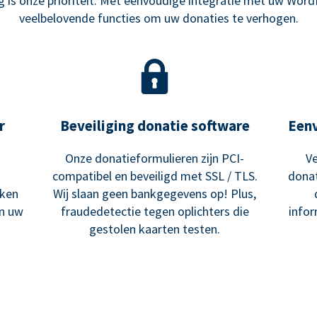
is onze prioriteit. Met eenvoudige integratie met uw Word
veelbelovende functies om uw donaties te verhogen.
r
Beveiliging donatie software
Een
Onze donatieformulieren zijn PCI-
Ve
compatibel en beveiligd met SSL / TLS.
donat
ken
Wij slaan geen bankgegevens op! Plus,
an uw
fraudedetectie tegen oplichters die
infor
gestolen kaarten testen.