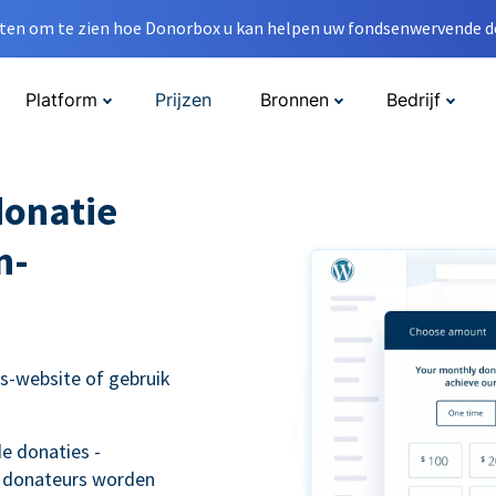
en om te zien hoe Donorbox u kan helpen uw fondsenwervende do
Platform
Prijzen
Bronnen
Bedrijf
donatie
n-
s-website of gebruik
e donaties -
 donateurs worden