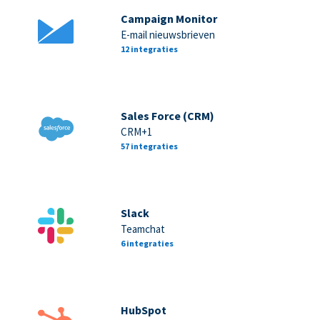
Campaign Monitor
E-mail nieuwsbrieven
12 integraties
Sales Force (CRM)
CRM+1
57 integraties
Slack
Teamchat
6 integraties
HubSpot