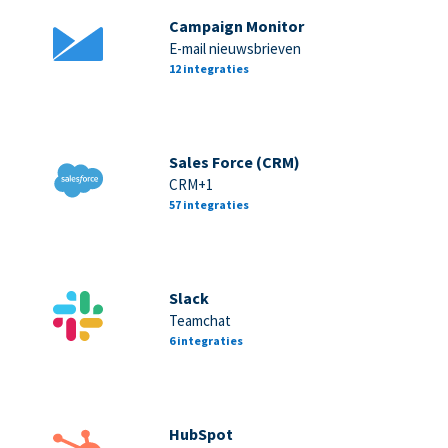
Campaign Monitor
E-mail nieuwsbrieven
12 integraties
Sales Force (CRM)
CRM+1
57 integraties
Slack
Teamchat
6 integraties
HubSpot