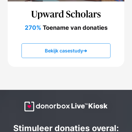
270%
Toename van donaties
Bekijk casestudy
➔
Stimuleer donaties overal: