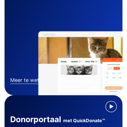
Meer te weten komen
Donorportaal
met QuickDonate™