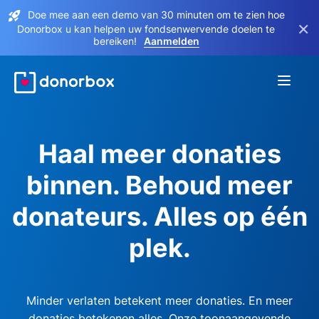
Doe mee aan een demo van 30 minuten om te zien hoe
×
Donorbox u kan helpen uw fondsenwervende doelen te
bereiken!
Aanmelden
Haal meer donaties
binnen. Behoud meer
donateurs. Alles op één
plek.
Minder verlaten betekent meer donaties. En meer
donaties betekenen alles. Onze toonaangevende