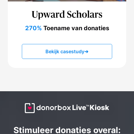
270%
Toename van donaties
Bekijk casestudy
➔
Stimuleer donaties overal: