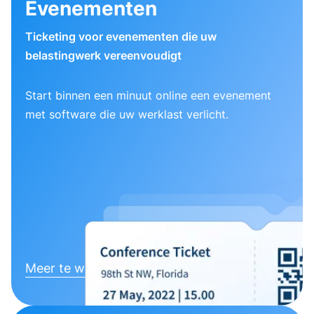
Evenementen
Ticketing voor evenementen die uw
belastingwerk vereenvoudigt
Start binnen een minuut online een evenement
met software die uw werklast verlicht.
Meer te weten komen