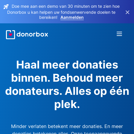
Doe mee aan een demo van 30 minuten om te zien hoe
×
Donorbox u kan helpen uw fondsenwervende doelen te
bereiken!
Aanmelden
Haal meer donaties
binnen. Behoud meer
donateurs. Alles op één
plek.
Minder verlaten betekent meer donaties. En meer
donaties betekenen alles. Onze toonaangevende