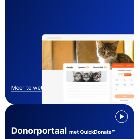
Meer te weten komen
Donorportaal
met QuickDonate™