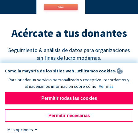
Acércate a tus donantes
Seguimiento & análisis de datos para organizaciones
sin fines de lucro modernas.
Como la mayoría de los sitios web, utilizamos cookies.
Para brindar un servicio personalizado y receptivo, recordamos y
almacenamos información sobre cómo
Ver más
Permitir todas las cookies
Google Analytics
Permitir necesarias
Descubre cuáles son los canales de recaudación de
fondos más efectivos y empieza a tomar decisiones
Mas opciones
de marketing basadas en datos concretos.