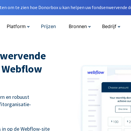
en om te zien hoe Donorbox u kan helpen uw fondsenwervende do
Platform
Prijzen
Bronnen
Bedrijf
nwervende
w Webflow
rn en robuust
itorganisatie-
s in op de Webflow-site