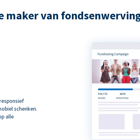
e maker van fondsenwervi
responsief
mobiel schenken.
p alle