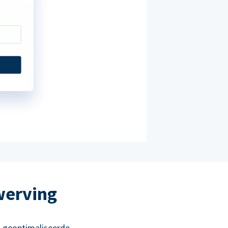
werving
 geoptimaliseerde