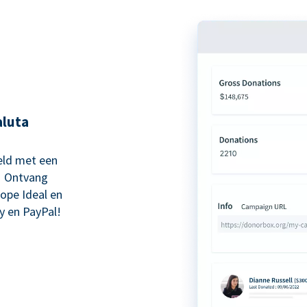
aluta
eld met een
! Ontvang
kope Ideal en
y en PayPal!