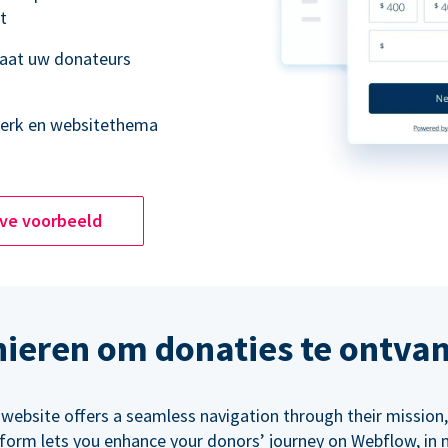
t
laat uw donateurs
merk en websitethema
ive voorbeeld
ieren om donaties te ontva
 website offers a seamless navigation through their mission,
orm lets you enhance your donors’ journey on Webflow, in