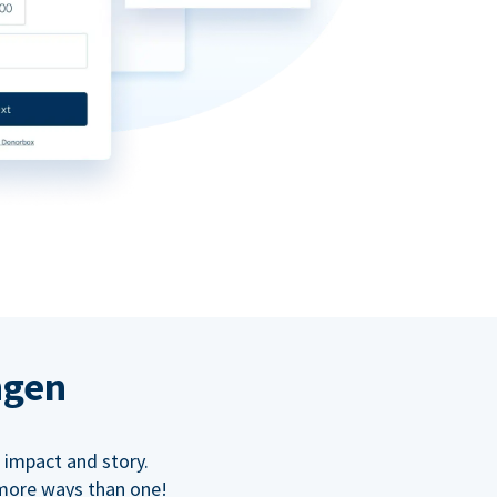
ngen
 impact and story.
 more ways than one!